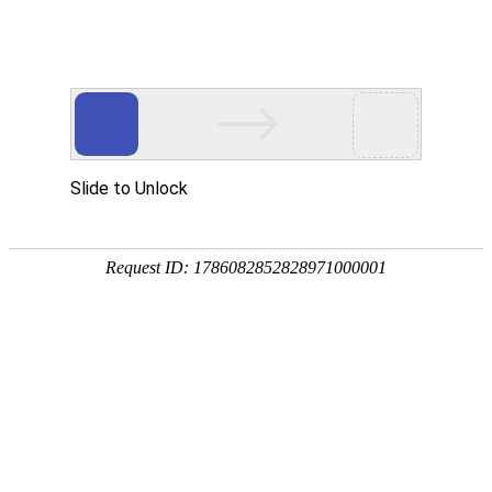
021-53862782
首页
>
产品中心
>
西门子
>
变频器
变频器
态度决定成败
该分类下暂无产品