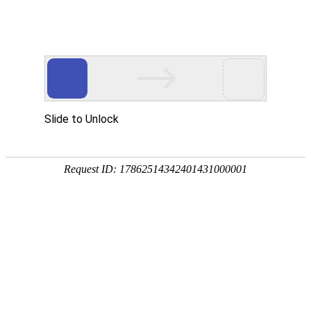
021-53862782
首页
>
产品中心
>
西门子
>
按钮/指示灯
按钮/指示灯
态度决定成败