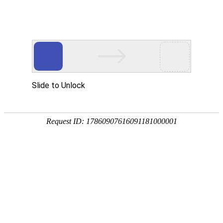
021-53862782
首页
>
资料下载
>
ABB产品
>
ABB产品
资料下载
最新资料下载
ABB塑壳断路器Tmax系列产品选型手册
1.
点击下载