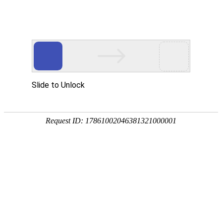
021-53862782
首页
>
新闻中心
>
行业新闻
行业新闻
最新资讯，第一掌控
安全继电器在智能制造中扮演关键角色
时间：2024-10-16作者：上海意昂2-科技赋能场景,让娱乐更有趣!科技有限公司